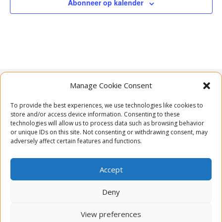
Abonneer op kalender
Manage Cookie Consent
To provide the best experiences, we use technologies like cookies to

Rue Saint-Brice 15
store and/or access device information. Consenting to these
6987 Hodister
technologies will allow us to process data such as browsing behavior
or unique IDs on this site. Not consenting or withdrawing consent, may
België
adversely affect certain features and functions.

Email
Accept

Schrijf je in voor onze nieuwsbrief
Deny

Volg ons via Facebook
View preferences