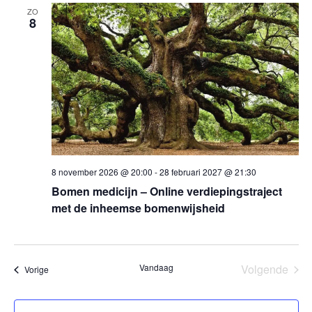
ZO
8
8 november 2026 @ 20:00
-
28 februari 2027 @ 21:30
Bomen medicijn – Online verdiepingstraject
met de inheemse bomenwijsheid
Vandaag
Volgende
Evenementen
Vorige
Eveneme