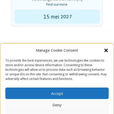
Find out more
15
mei
2027
Manage Cookie Consent
To provide the best experiences, we use technologies like cookies to

Rue Saint-Brice 15
store and/or access device information. Consenting to these
6987 Hodister
technologies will allow us to process data such as browsing behavior
or unique IDs on this site. Not consenting or withdrawing consent, may
België
adversely affect certain features and functions.

Email
Accept

Schrijf je in voor onze nieuwsbrief
Deny