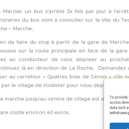
Marloie, un bus s’arrête 3x fois par jour à l’arrê
horaires du bus sont à consulter sur le site du Tec: 
che – Marche.
yen de faire du stop à partir de la gare de Marc
pousse sur la route principale en face de la gare 
dez au conducteur de vous déposer au prochai
ntinuez là en direction de La Roche. Demandez 
er au carrefour « Quatres bras de Gènes », s’ils 
r par le village de Hodister pour vous déposer.
To provide 
la marche jusqu’au centre de village est environ 20
access devi
data such a
gare coûte environ 40 euros.
withdrawing