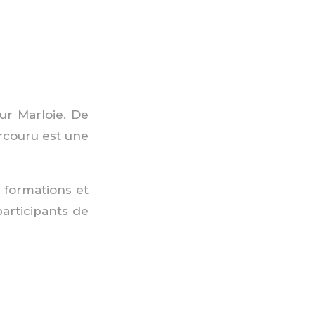
our Marloie. De
arcouru est une
s formations et
participants de