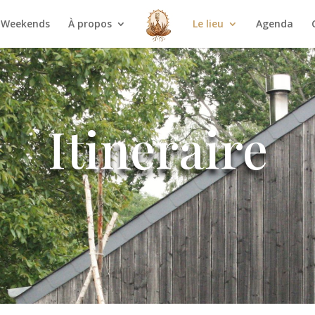
Weekends
À propos
Le lieu
Agenda
Itineraire