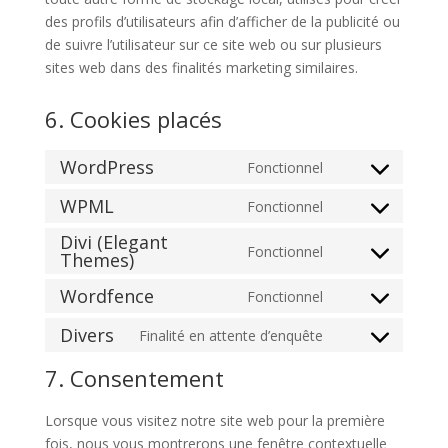
des profils d’utilisateurs afin d’afficher de la publicité ou
de suivre l’utilisateur sur ce site web ou sur plusieurs
sites web dans des finalités marketing similaires.
6. Cookies placés
WordPress
Fonctionnel
Consent
to
WPML
Fonctionnel
Consent
service
Divi (Elegant
to
wordpress
Fonctionnel
Themes)
Consent
service
to
wpml
Wordfence
Fonctionnel
Consent
service
to
divi-
Divers
Finalité en attente d’enquête
Consent
service
(elegant-
to
7. Consentement
wordfence
themes)
service
divers
Lorsque vous visitez notre site web pour la première
fois, nous vous montrerons une fenêtre contextuelle