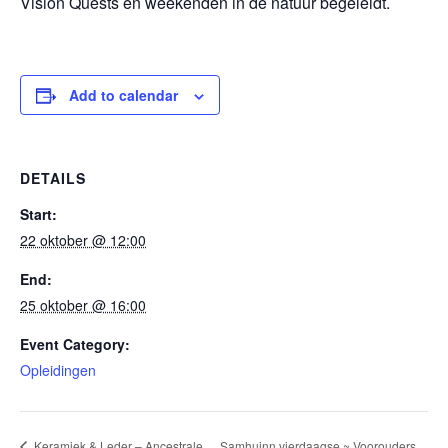
Vision Quests en weekenden in de natuur begeleidt.
Add to calendar
DETAILS
Start:
22 oktober @ 12:00
End:
25 oktober @ 16:00
Event Category:
Opleidingen
Samhuinn vierdaagse ~ Voorouders
Keramiek & Leder – Ancestrale