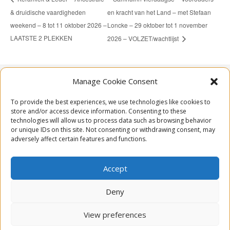
& druidische vaardigheden
en kracht van het Land – met Stefaan
weekend – 8 tot 11 oktober 2026 –
Loncke – 29 oktober tot 1 november
LAATSTE 2 PLEKKEN
2026 – VOLZET/wachtlijst
Manage Cookie Consent
To provide the best experiences, we use technologies like cookies to

Rue Saint-Brice 15
store and/or access device information. Consenting to these
6987 Hodister
technologies will allow us to process data such as browsing behavior
or unique IDs on this site. Not consenting or withdrawing consent, may
België
adversely affect certain features and functions.

Email
Accept

Schrijf je in voor onze nieuwsbrief
Deny

Volg ons via Facebook
View preferences